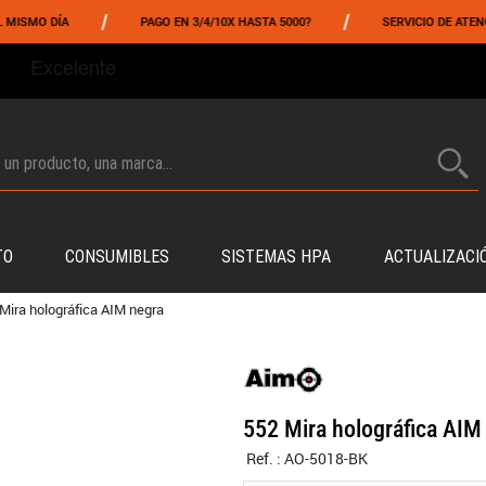
/
/
 DÍA
PAGO EN 3/4/10X HASTA 5000?
SERVICIO DE ATENCIÓN A
TO
CONSUMIBLES
SISTEMAS HPA
ACTUALIZACI
Mira holográfica AIM negra
552 Mira holográfica AIM
Ref. :
AO-5018-BK