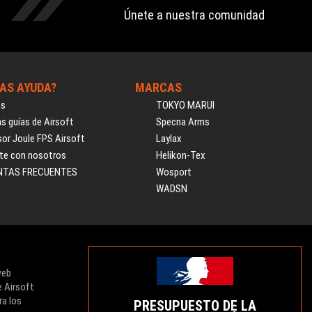
Únete a nuestra comunidad
AS AYUDA?
MARCAS
os
TOKYO MARUI
s guías de Airsoft
Specna Arms
or Joule FPS Airsoft
Laylax
te con nosotros
Helikon-Tex
NTAS FRECUENTES
Wosport
WADSN
web
e Airsoft
ra los
PRESUPUESTO DE LA