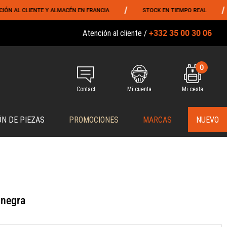
/
/
L CLIENTE Y ALMACÉN EN FRANCIA
STOCK EN TIEMPO REAL
EN
+332 35 00 30 06
Atención al cliente /
0
Contact
Mi cuenta
Mi cesta
ÓN DE PIEZAS
PROMOCIONES
MARCAS
NUEVO
 negra