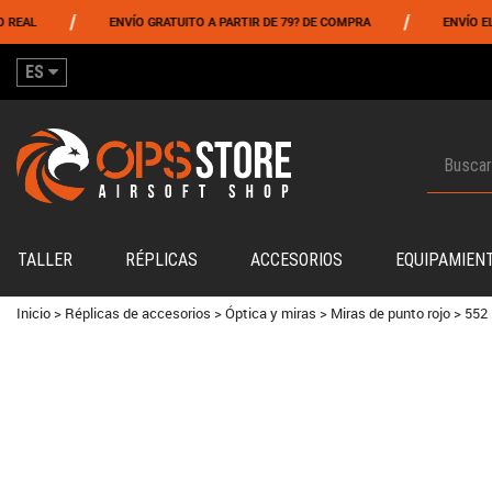
/
/
ENVÍO GRATUITO A PARTIR DE 79? DE COMPRA
ENVÍO EL MISMO
ES
TALLER
RÉPLICAS
ACCESORIOS
EQUIPAMIEN
Inicio
>
Réplicas de accesorios
>
Óptica y miras
>
Miras de punto rojo
>
552 