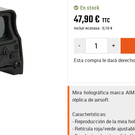
En stock
47
,
90
€
TTC
Incluir ecotasa :
0,10
€
-
+
Esta compra le dará derech
Mira holográfica marca AIM-O
réplica de airsoft.
Características:
- Reproducción de la mira h
- Retícula roja/verde ajustabl