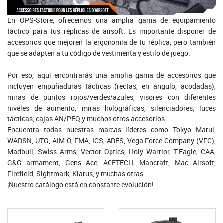
En OPS-Store, ofrecemos una amplia gama de equipamiento
táctico para tus réplicas de airsoft. Es importante disponer de
accesorios que mejoren la ergonomía de tu réplica, pero también
que se adapten a tu código de vestimenta y estilo de juego.
Por eso, aquí encontrarás una amplia gama de accesorios que
incluyen empuñaduras tácticas (rectas, en ángulo, acodadas),
miras de puntos rojos/verdes/azules, visores con diferentes
niveles de aumento, miras holográficas, silenciadores, luces
tácticas, cajas AN/PEQ y muchos otros accesorios.
Encuentra todas nuestras marcas líderes como Tokyo Marui,
WADSN, UTG, AIM-O, FMA, ICS, ARES, Vega Force Company (VFC),
Madbull, Swiss Arms, Vector Optics, Holy Warrior, T-Eagle, CAA,
G&G armament, Gens Ace, ACETECH, Mancraft, Mac Airsoft,
Firefield, Sightmark, Klarus, y muchas otras.
¡Nuestro catálogo está en constante evolución!