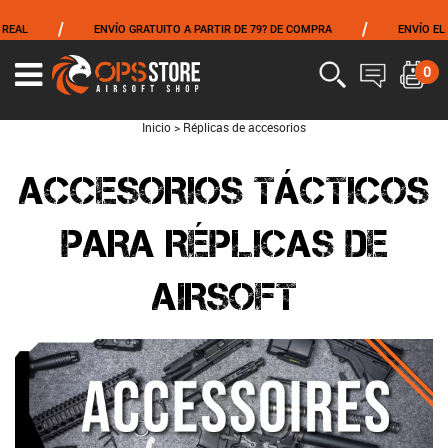
/
/
ENVÍO GRATUITO A PARTIR DE 79? DE COMPRA
ENVÍO EL MISM
0
Inicio
>
Réplicas de accesorios
ACCESORIOS TÁCTICOS
PARA RÉPLICAS DE
AIRSOFT