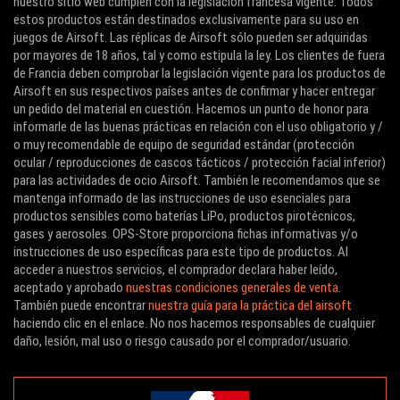
nuestro sitio web cumplen con la legislación francesa vigente. Todos
estos productos están destinados exclusivamente para su uso en
juegos de Airsoft. Las réplicas de Airsoft sólo pueden ser adquiridas
por mayores de 18 años, tal y como estipula la ley. Los clientes de fuera
de Francia deben comprobar la legislación vigente para los productos de
Airsoft en sus respectivos países antes de confirmar y hacer entregar
un pedido del material en cuestión. Hacemos un punto de honor para
informarle de las buenas prácticas en relación con el uso obligatorio y /
o muy recomendable de equipo de seguridad estándar (protección
ocular / reproducciones de cascos tácticos / protección facial inferior)
para las actividades de ocio Airsoft. También le recomendamos que se
mantenga informado de las instrucciones de uso esenciales para
productos sensibles como baterías LiPo, productos pirotécnicos,
gases y aerosoles. OPS-Store proporciona fichas informativas y/o
instrucciones de uso específicas para este tipo de productos. Al
acceder a nuestros servicios, el comprador declara haber leído,
aceptado y aprobado
nuestras condiciones generales de venta
.
También puede encontrar
nuestra guía para la práctica del airsoft
haciendo clic en el enlace. No nos hacemos responsables de cualquier
daño, lesión, mal uso o riesgo causado por el comprador/usuario.