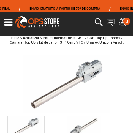
/
/
AL
ENVÍO GRATUITO A PARTIR DE 79? DE COMPRA
ENVÍO EL M
0
Inicio
>
Actualizar
>
Partes internas de la GBB
>
GBB Hop-Up Rooms
>
Cámara Hop Up y kit de cañón G17 Gen5 VFC / Umarex Unicorn Airsoft