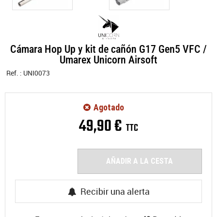
Cámara Hop Up y kit de cañón G17 Gen5 VFC /
Umarex Unicorn Airsoft
Ref. :
UNI0073
Agotado
49
,
90
€
TTC
AÑADIR A LA CESTA
Recibir una alerta