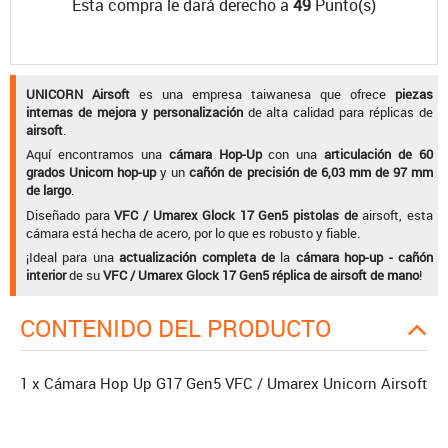
Esta compra le dará derecho a
49
Punto(s)
UNICORN Airsoft
es una empresa taiwanesa que ofrece
piezas
internas de mejora y personalización
de alta calidad para réplicas de
airsoft
.
Aquí encontramos una
cámara Hop-Up
con una
articulación de 60
grados Unicorn hop-up
y un
cañón de precisión de 6,03 mm de 97 mm
de largo
.
Diseñado para
VFC / Umarex Glock 17 Gen5 pistolas de
airsoft, esta
cámara está hecha de acero, por lo que es robusto y fiable.
¡Ideal para una
actualización completa de
la
cámara hop-up - cañón
interior
de su
VFC / Umarex Glock 17 Gen5 réplica de airsoft de mano
!
CONTENIDO DEL PRODUCTO
1 x Cámara Hop Up G17 Gen5 VFC / Umarex Unicorn Airsoft