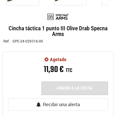
Cincha táctica 1 punto III Olive Drab Specna
Arms
Ref. :
SPE-24-029316-00
Agotado
11
,
90
€
TTC
AÑADIR A LA CESTA
Recibir una alerta