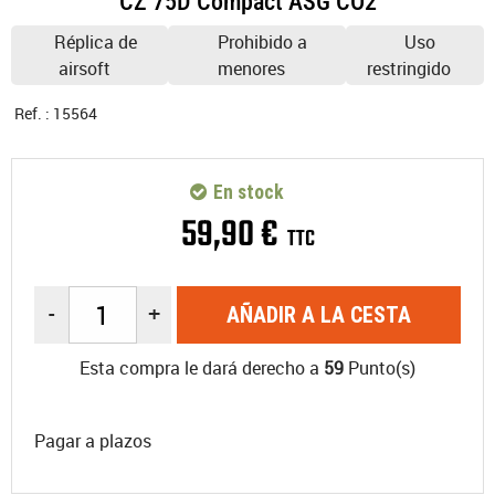
CZ 75D Compact ASG CO2
Réplica de
Prohibido a
Uso
airsoft
menores
restringido
Ref. :
15564
En stock
59
,
90
€
TTC
-
+
AÑADIR A LA CESTA
Esta compra le dará derecho a
59
Punto(s)
Pagar a plazos