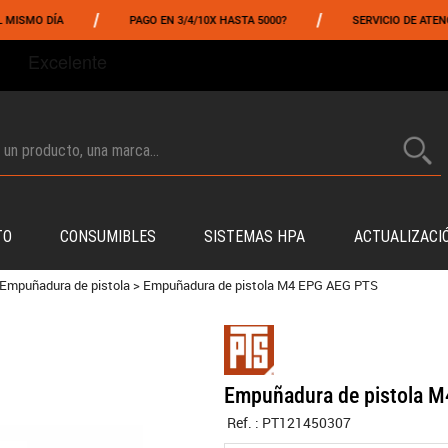
/
/
MO DÍA
PAGO EN 3/4/10X HASTA 5000?
SERVICIO DE ATENCIÓN 
TO
CONSUMIBLES
SISTEMAS HPA
ACTUALIZACI
Empuñadura de pistola
>
Empuñadura de pistola M4 EPG AEG PTS
Empuñadura de pistola 
Ref. :
PT121450307