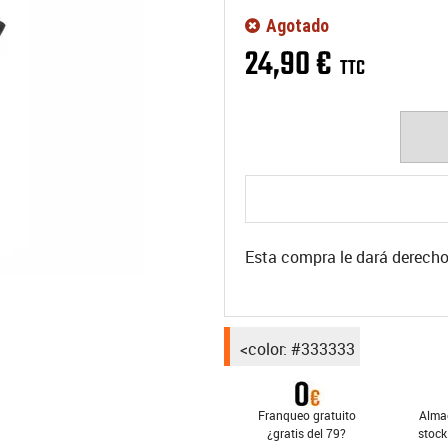
Agotado
24
,
90
€
TTC
Esta compra le dará derech
<color: #333333
Franqueo gratuito
Alma
¿gratis del 79?
stock