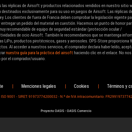
 las réplicas de Airsoft y productos relacionados vendidos en nuestro sitio 
 destinados exclusivamente para su uso en juegos de Airsoft. Las réplicas d
ey. Los clientes de fuera de Francia deben comprobar la legislación vigente pa
r entregar un pedido del material en cuestión. Hacemos un punto de honor pa
o muy recomendable de equipo de seguridad estándar (protección ocular /
 actividades de ocio Airsoft. También le recomendamos que se mantenga info
as LiPo, productos pirotécnicos, gases y aerosoles. OPS-Store proporciona f
tos. Al acceder a nuestros servicios, el comprador declara haber leído, acept
trar
nuestra guía para la práctica del airsoft
haciendo clic en el enlace. No nos
 por el comprador/usuario.
te
Menciones legales
Cookies
Términos y c
|
|
|
n ISO 9001 - SIRET: 91973774200032 - N.º de IVA intracomunitario: FR2991973774
-
Proyecto OASIS
OASIS Comercio