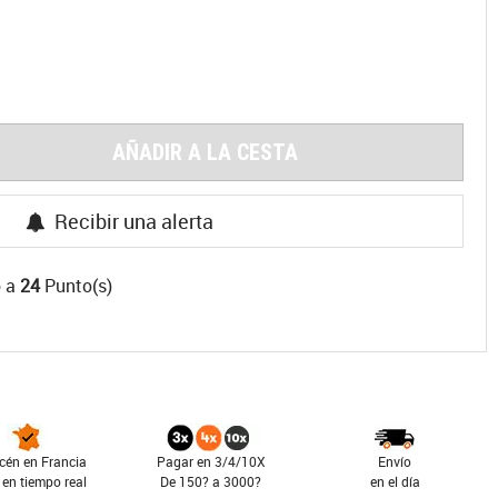
AÑADIR A LA CESTA
Recibir una alerta
o a
24
Punto(s)
cén en Francia
Pagar en 3/4/10X
Envío
 en tiempo real
De 150? a 3000?
en el día