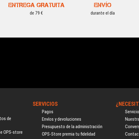
ENTREGA GRATUITA
ENVÍO
de 79 €
durante el día
SERVICIOS
¿NECESIT
Pagos
Servici
tos de
Envíos y devoluciones
Nuestra
Presupuesto de la administración
Convers
de OPS-store
OPS-Store premia tu fidelidad
Contac