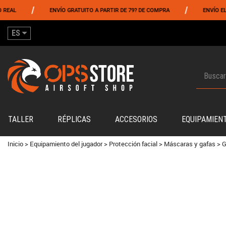
/
/
ENVÍO GRATUITO A PARTIR DE 79? DE COMPRA
ENVÍO EL MISM
ES
TALLER
RÉPLICAS
ACCESORIOS
EQUIPAMIEN
Inicio
>
Equipamiento del jugador
>
Protección facial
>
Máscaras y gafas
>
G