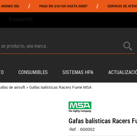
/
/
O DÍA
PAGO EN 3/4/10X HASTA 5000?
SERVICIO DE ATENCIÓN A
TO
CONSUMIBLES
SISTEMAS HPA
ACTUALIZACI
afas de airsoft
>
Gafas balísticas Racers Fumé MSA
Gafas balísticas Racers
Ref. :
600002