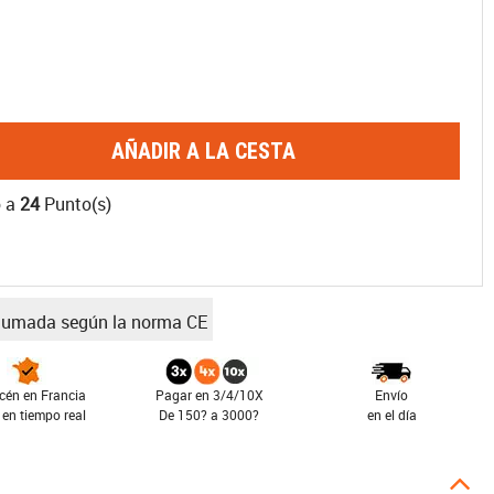
AÑADIR A LA CESTA
o a
24
Punto(s)
ahumada según la norma CE
cén en Francia
Pagar en 3/4/10X
Envío
 en tiempo real
De 150? a 3000?
en el día