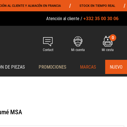
/
/
L CLIENTE Y ALMACÉN EN FRANCIA
STOCK EN TIEMPO REAL
EN
+332 35 00 30 06
Atención al cliente /
0
Contact
Mi cuenta
Mi cesta
ÓN DE PIEZAS
PROMOCIONES
MARCAS
NUEVO
 Fumé MSA