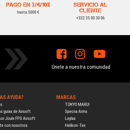
PAGO EN 3/4/10X
SERVICIO AL
CLIENTE
hasta 5000 €
+332 35 00 30 06
Únete a nuestra comunidad
AS AYUDA?
MARCAS
os
TOKYO MARUI
s guías de Airsoft
Specna Arms
or Joule FPS Airsoft
Laylax
te con nosotros
Helikon-Tex