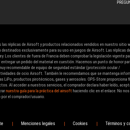
PREGU
 las réplicas de Airsoft y productos relacionados vendidos en nuestro sitio 
 destinados exclusivamente para su uso en juegos de Airsoft. Las réplicas d
ey. Los clientes de fuera de Francia deben comprobar la legislación vigente pa
r entregar un pedido del material en cuestión. Hacemos un punto de honor pa
o muy recomendable de equipo de seguridad estándar (protección ocular /
 actividades de ocio Airsoft. También le recomendamos que se mantenga info
as LiPo, productos pirotécnicos, gases y aerosoles. OPS-Store proporciona f
tos. Al acceder a nuestros servicios, el comprador declara haber leído, acept
trar
nuestra guía para la práctica del airsoft
haciendo clic en el enlace. No nos
 por el comprador/usuario.
te
Menciones legales
Cookies
Términos y c
|
|
|