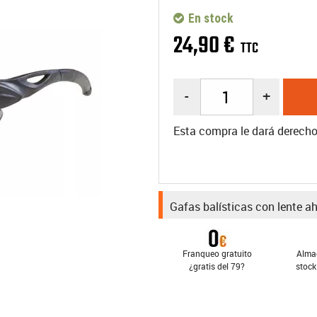
En stock
24
,
90
€
TTC
-
+
Esta compra le dará derech
Gafas balísticas con lente 
Franqueo gratuito
Alma
¿gratis del 79?
stock