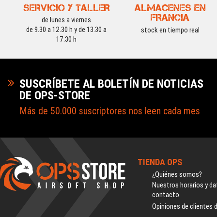
SERVICIO Y TALLER
ALMACENES EN
FRANCIA
de lunes a viernes
de 9.30 a 12.30 h y de 13.30 a
stock en tiempo real
17.30 h
SUSCRÍBETE AL BOLETÍN DE NOTICIAS
DE OPS-STORE
Más de 50.000 suscriptores nos leen cada mes
TIENDA OPS
¿Quiénes somos?
Nuestros horarios y da
contacto
Opiniones de clientes 