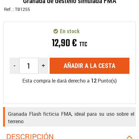
Granada de destello simulada FMA
Ref. :
TB1255
En stock
12
,
90
€
TTC
-
+
AÑADIR A LA CESTA
Esta compra le dará derecho a
12
Punto(s)
Granada Flash ficticia FMA, ideal para su uso sobre el
terreno
DESCRIPCIÓN