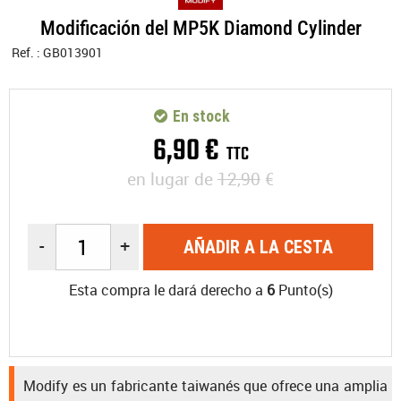
Modificación del MP5K Diamond Cylinder
Ref. :
GB013901
En stock
6
,
90
€
TTC
en lugar de
12,90
€
-
+
AÑADIR A LA CESTA
Esta compra le dará derecho a
6
Punto(s)
Modify es un fabricante taiwanés que ofrece una amplia