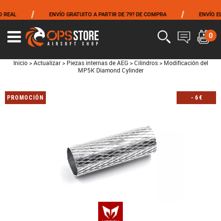
/
/
EAL
ENVÍO GRATUITO A PARTIR DE 79? DE COMPRA
ENVÍO EL M
0
Inicio
>
Actualizar
>
Piezas internas de AEG
>
Cilindros
>
Modificación del
MP5K Diamond Cylinder
PROMOCIÓN
-
6
€