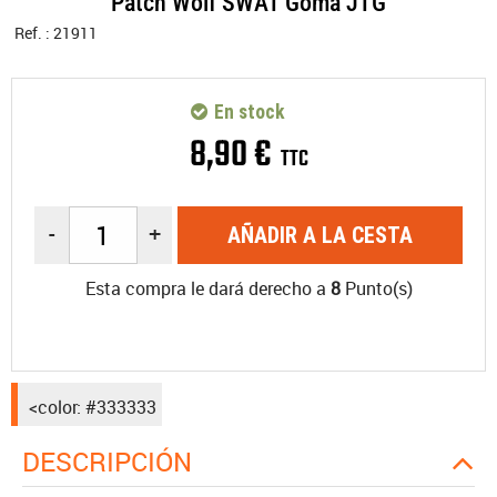
Patch Wolf SWAT Goma JTG
Ref. :
21911
En stock
8
,
90
€
TTC
-
+
AÑADIR A LA CESTA
Esta compra le dará derecho a
8
Punto(s)
<color: #333333
DESCRIPCIÓN