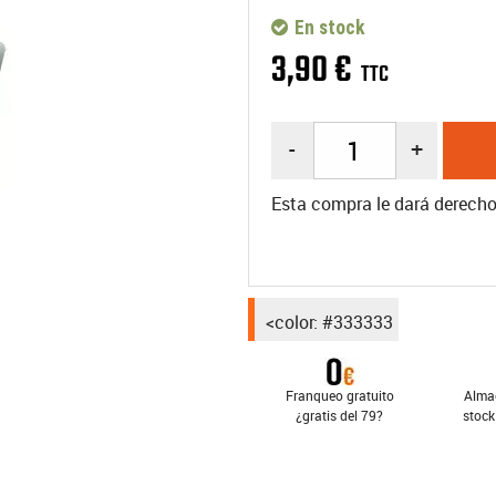
En stock
3
,
90
€
TTC
-
+
Esta compra le dará derech
<color: #333333
Franqueo gratuito
Alma
¿gratis del 79?
stock