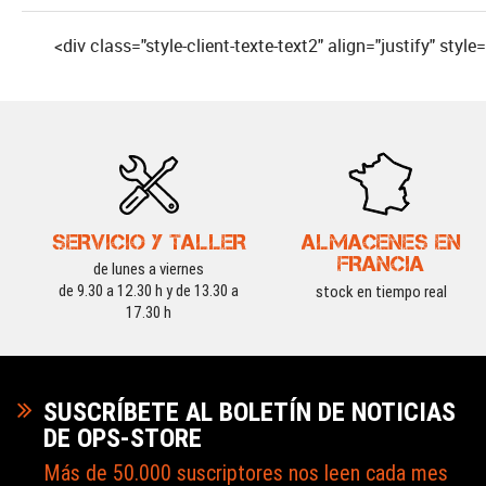
<div class="style-client-texte-text2" align="justify" style=
SERVICIO Y TALLER
ALMACENES EN
FRANCIA
de lunes a viernes
de 9.30 a 12.30 h y de 13.30 a
stock en tiempo real
17.30 h
SUSCRÍBETE AL BOLETÍN DE NOTICIAS
DE OPS-STORE
Más de 50.000 suscriptores nos leen cada mes