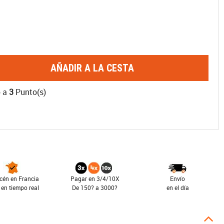
AÑADIR A LA CESTA
o a
3
Punto(s)
cén en Francia
Pagar en 3/4/10X
Envío
 en tiempo real
De 150? a 3000?
en el día