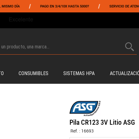
/
/
MO DÍA
PAGO EN 3/4/10X HASTA 5000?
SERVICIO DE ATENCIÓN
TO
CONSUMIBLES
SISTEMAS HPA
ACTUALIZACI
Pila CR123 3V Litio ASG
Ref. :
16693