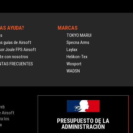
AS AYUDA?
MARCAS
os
TOKYO MARUI
s guías de Airsoft
Specna Arms
or Joule FPS Airsoft
Laylax
te con nosotros
Helikon-Tex
NTAS FRECUENTES
Wosport
WADSN
web
e Airsoft
ra los
PRESUPUESTO DE LA
ra
ADMINISTRACIÓN