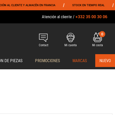
/
/
 AL CLIENTE Y ALMACÉN EN FRANCIA
STOCK EN TIEMPO REAL
+332 35 00 30 06
Atención al cliente /
0
Contact
Mi cuenta
Mi cesta
ÓN DE PIEZAS
PROMOCIONES
MARCAS
NUEVO