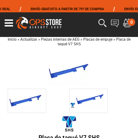
/
/
EAL
ENVÍO GRATUITO A PARTIR DE 79? DE COMPRA
ENVÍO EL M
0
Inicio
>
Actualizar
>
Piezas internas de AEG
>
Placas de empuje
>
Placa de
taqué V7 SHS
Placa de taqué V7 SHS