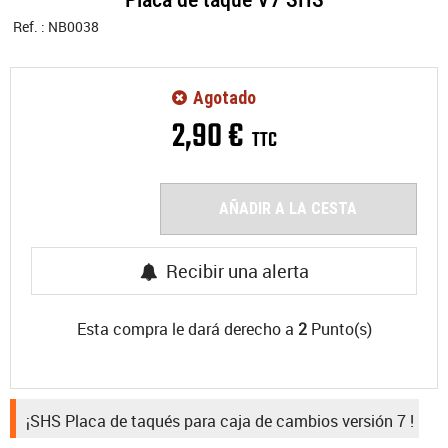
Ref. :
NB0038
Agotado
2
,
90
€
TTC
AÑADIR A LA CESTA
Recibir una alerta
Esta compra le dará derecho a
2
Punto(s)
¡SHS Placa de taqués para caja de cambios versión 7 !