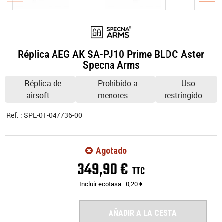
Réplica AEG AK SA-PJ10 Prime BLDC Aster
Specna Arms
Réplica de
Prohibido a
Uso
airsoft
menores
restringido
Ref. :
SPE-01-047736-00
Agotado
349
,
90
€
TTC
Incluir ecotasa :
0,20
€
AÑADIR A LA CESTA