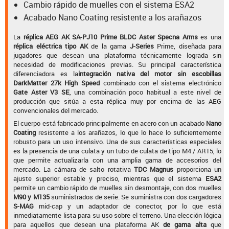
Cambio rápido de muelles con el sistema ESA2
Acabado Nano Coating resistente a los arañazos
La
réplica AEG AK SA-PJ10 Prime BLDC Aster Specna Arms
es una
réplica eléctrica tipo AK
de la gama
J-Series
Prime, diseñada para
jugadores que desean una plataforma técnicamente lograda sin
necesidad de modificaciones previas. Su principal característica
diferenciadora es la
integración nativa del motor sin escobillas
DarkMatter 27k High Speed
combinado con el sistema electrónico
Gate Aster V3 SE
, una combinación poco habitual a este nivel de
producción que sitúa a esta réplica muy por encima de las AEG
convencionales del mercado.
El cuerpo está fabricado principalmente en acero con un acabado
Nano
Coating
resistente a los arañazos, lo que lo hace lo suficientemente
robusto para un uso intensivo. Una de sus características especiales
es la presencia de una culata y un tubo de culata de tipo M4 / AR15, lo
que permite actualizarla con una amplia gama de accesorios del
mercado. La cámara de salto rotativa
TDC Magnus
proporciona un
ajuste superior estable y preciso, mientras que el sistema
ESA2
permite un cambio rápido de muelles sin desmontaje, con dos muelles
M90 y M135
suministrados de serie. Se suministra con dos cargadores
S-MAG
mid-cap y un adaptador de conector, por lo que está
inmediatamente lista para su uso sobre el terreno. Una elección lógica
para aquellos que desean una plataforma AK
de gama alta
que