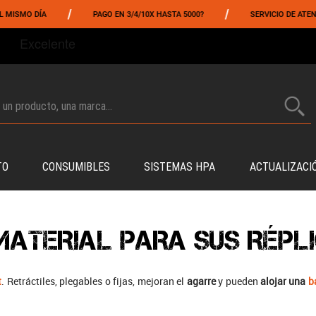
/
/
MO DÍA
PAGO EN 3/4/10X HASTA 5000?
SERVICIO DE ATENCIÓN 
TO
CONSUMIBLES
SISTEMAS HPA
ACTUALIZACI
MATERIAL PARA SUS RÉPLI
t
. Retráctiles, plegables o fijas, mejoran el
agarre
y pueden
alojar una
b