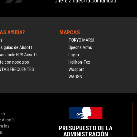
Únete a nuestra comunidad
AS AYUDA?
MARCAS
os
TOKYO MARUI
s guías de Airsoft
Specna Arms
or Joule FPS Airsoft
Laylax
te con nosotros
Helikon-Tex
NTAS FRECUENTES
Wosport
WADSN
web
e Airsoft
ra los
PRESUPUESTO DE LA
ra
ADMINISTRACIÓN