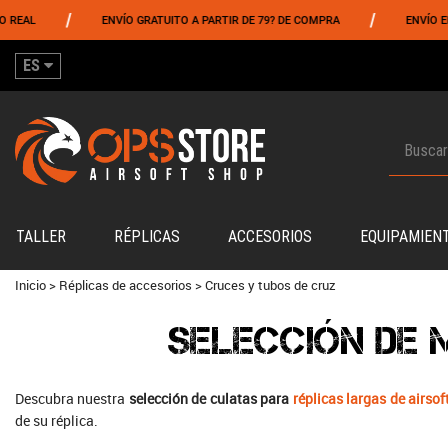
/
/
L
ENVÍO GRATUITO A PARTIR DE 79? DE COMPRA
ENVÍO EL MIS
ES
TALLER
RÉPLICAS
ACCESORIOS
EQUIPAMIEN
Inicio
>
Réplicas de accesorios
>
Cruces y tubos de cruz
SELECCIÓN DE 
Descubra nuestra
selección de culatas para
réplicas largas de airsof
de su réplica.