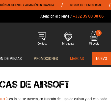
/
/
AL CLIENTE Y ALMACÉN EN FRANCIA
STOCK EN TIEMPO REAL
+332 35 00 30 06
Atención al cliente /
0
Contact
Mi cuenta
Mi cesta
ÓN DE PIEZAS
PROMOCIONES
MARCAS
NUEVO
CAS DE AIRSOFT
atería
en la parte trasera, en función del tipo de culata y del cableado