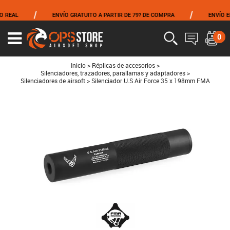
/
/
REAL
ENVÍO GRATUITO A PARTIR DE 79? DE COMPRA
ENVÍO EL 
0
Ouvrir
le
menu
Inicio
>
Réplicas de accesorios
>
Silenciadores, trazadores, parallamas y adaptadores
>
Silenciadores de airsoft
>
Silenciador U.S Air Force 35 x 198mm FMA