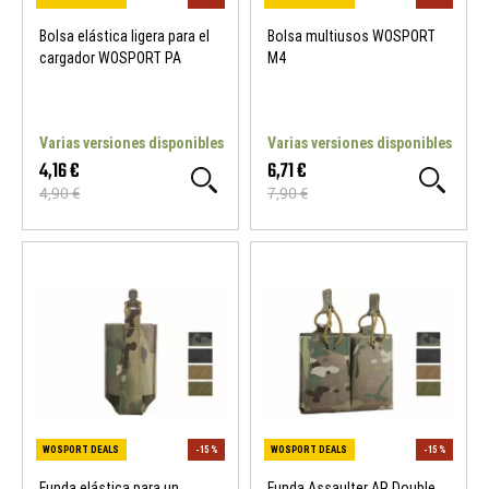
Bolsa elástica ligera para el
Bolsa multiusos WOSPORT
cargador WOSPORT PA
M4
Varias versiones disponibles
Varias versiones disponibles
4,16 €
6,71 €
4,90 €
7,90 €
WOSPORT DEALS
-15 %
WOSPORT DEALS
Funda elástica para un
Funda Assaulter AR Double