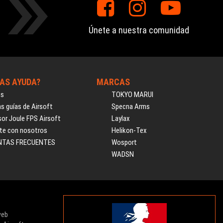
Únete a nuestra comunidad
AS AYUDA?
MARCAS
os
TOKYO MARUI
s guías de Airsoft
Specna Arms
or Joule FPS Airsoft
Laylax
te con nosotros
Helikon-Tex
NTAS FRECUENTES
Wosport
WADSN
web