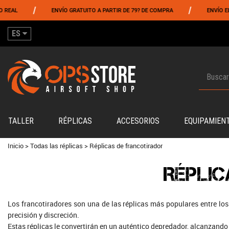
/
/
L
ENVÍO GRATUITO A PARTIR DE 79? DE COMPRA
ENVÍO EL MIS
ES
TALLER
RÉPLICAS
ACCESORIOS
EQUIPAMIEN
Inicio
>
Todas las réplicas
>
Réplicas de francotirador
RÉPLIC
Los francotiradores son una de las réplicas más populares entre los 
precisión y discreción.
Estas réplicas le convertirán en un auténtico depredador, alcanzando