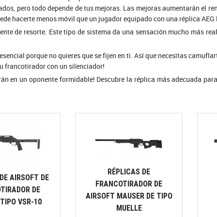
dos, pero todo depende de tus mejoras. Las mejoras aumentarán el rendi
uede hacerte menos móvil que un jugador equipado con una réplica AEG 
mente de resorte. Este tipo de sistema da una sensación mucho más reali
sencial porque no quieres que se fijen en ti. Así que necesitas camufla
u francotirador con un silenciador!
vertirán en un oponente formidable! Descubre la réplica más adecuada pa
RÉPLICAS DE
DE AIRSOFT DE
FRANCOTIRADOR DE
TIRADOR DE
AIRSOFT MAUSER DE TIPO
TIPO VSR-10
MUELLE