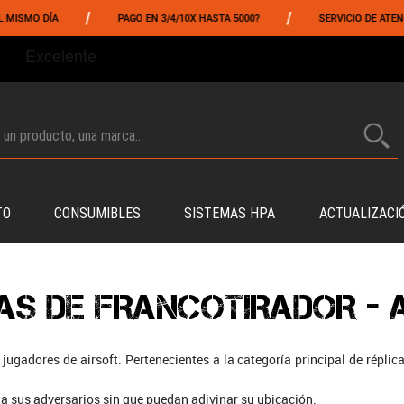
/
/
MO DÍA
PAGO EN 3/4/10X HASTA 5000?
SERVICIO DE ATENCIÓN 
TO
CONSUMIBLES
SISTEMAS HPA
ACTUALIZACI
AS DE FRANCOTIRADOR - 
jugadores de airsoft. Pertenecientes a la categoría principal de répli
 a sus adversarios sin que puedan adivinar su ubicación.