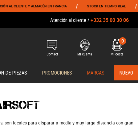
/
/
AL CLIENTE Y ALMACÉN EN FRANCIA
STOCK EN TIEMPO REAL
E
+332 35 00 30 06
Atención al cliente /
0
Contact
Mi cuenta
Mi cesta
ÓN DE PIEZAS
PROMOCIONES
MARCAS
NUEVO
AIRSOFT
cas, son ideales para disparar a media y muy larga distancia con gran