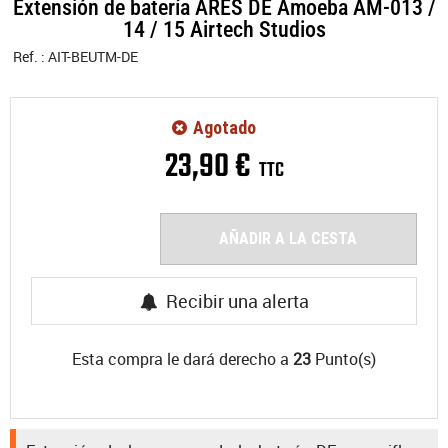
Extensión de batería ARES DE Amoeba AM-013 /
14 / 15 Airtech Studios
Ref. :
AIT-BEUTM-DE
Agotado
23
,
90
€
TTC
AÑADIR A LA CESTA
Recibir una alerta
Esta compra le dará derecho a
23
Punto(s)